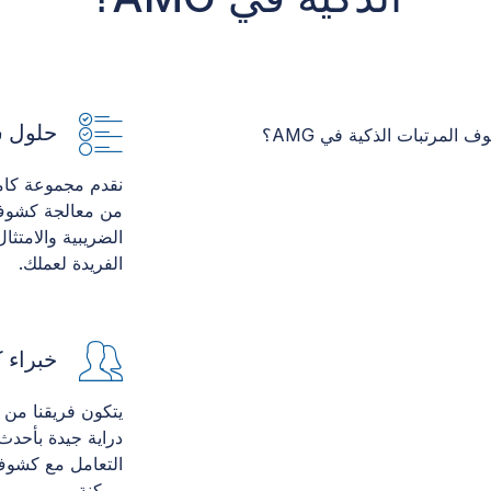
حلول ش
نقدم مجموعة كام
من معالجة كشوف ا
الضريبية والامتثال
الفريدة لعملك.
خبراء 
يتكون فريقنا م
دراية جيدة بأحدث
التعامل مع كشوف
ممكنة.