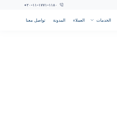
+٢٠-١١-١٧٧١-١١٨٠
الخدمات
العملاء
المدونة
تواصل معنا