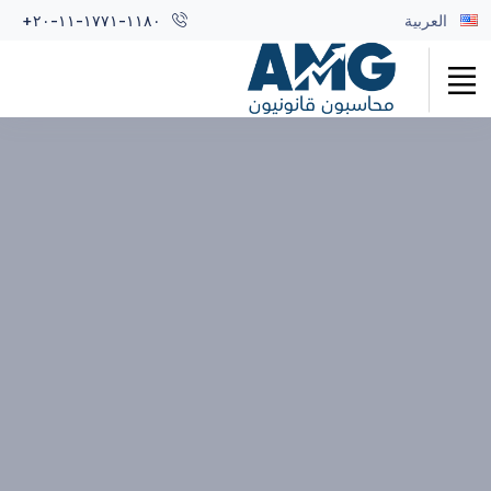
العربية
+٢٠-١١-١٧٧١-١١٨٠