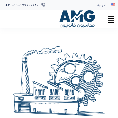
العربية
+٢٠-١١-١٧٧١-١١٨٠