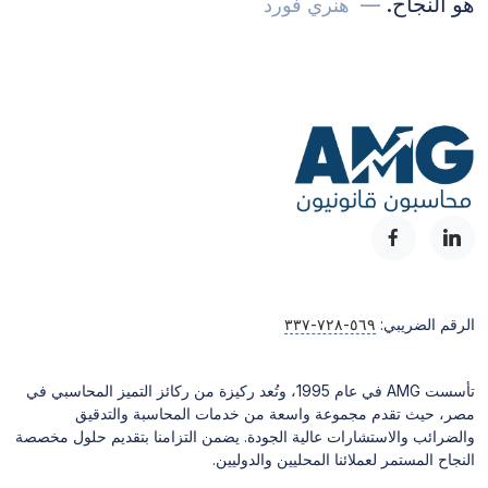
هو النجاح.
هنري فورد
الرقم الضريبي:
٣٣٧-٧٢٨-٥٦٩
تأسست AMG في عام 1995، وتُعد ركيزة من ركائز التميز المحاسبي في
مصر، حيث تقدم مجموعة واسعة من خدمات المحاسبة والتدقيق
والضرائب والاستشارات عالية الجودة. يضمن التزامنا بتقديم حلول مخصصة
النجاح المستمر لعملائنا المحليين والدوليين.