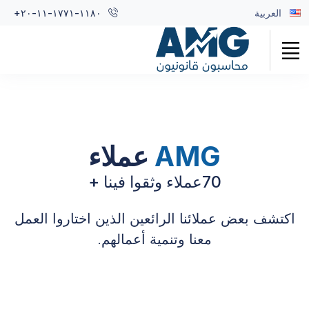
العربية
+٢٠-١١-١٧٧١-١١٨٠
AMG
عملاء
70
عملاء وثقوا فينا +
اكتشف بعض عملائنا الرائعين الذين اختاروا العمل
معنا وتنمية أعمالهم.