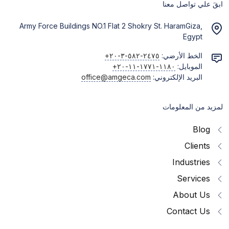
ابقَ علي تواصل معنا
Army Force Buildings NO.1 Flat 2 Shokry St. HaramGiza,
Egypt
الخط الأرضي:
+٢٠-٣-٥٨٢-٢٤٧٥
الموبايل:
+٢٠-١١-١٧٧١-١١٨٠
البريد الإلكتروني:
office@amgeca.com
لمزيد من المعلومات
Blog
Clients
Industries
Services
About Us
Contact Us