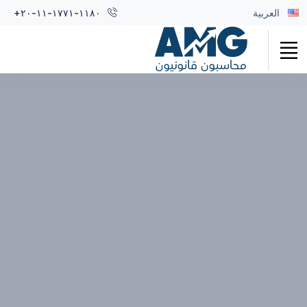
العربية
+٢٠-١١-١٧٧١-١١٨٠