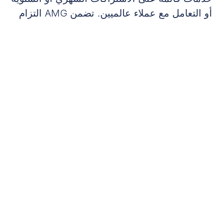
أو التعامل مع عملاء عالميين. تضمن AMG التزام
شركتك بمعايير التعرف على الإيرادات الدولية، مما
يساعدك على التوسع في أسواق جديدة بثقة.
التعرف الدقيق على الإيرادات يمكن أن يقلل التباينات المالية
بنسبة 25٪، مما يضمن الامتثال ويعزز ثقة المستثمرين.
إدارة التدفق النقدي تضمن استمرارية
العمليات التشغيلية
تواجه شركات التكنولوجيا، وخاصة الشركات
الناشئة، تحديات في التدفق النقدي أثناء مراحل
التوسع. تُساعد حلول إدارة التدفق النقدي من