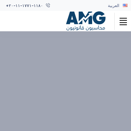
العربية
+٢٠-١١-١٧٧١-١١٨٠