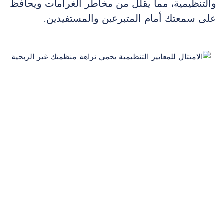
والتنظيمية، مما يقلل من مخاطر الغرامات ويحافظ
على سمعتك أمام المتبرعين والمستفيدين.
المنظمات غير الربحية التي تلتزم بصرامة باللوائح تقلل من
مخاطر الغرامات المالية بنسبة 25٪.
إعداد التقارير المالية الدقيقة يعزز الثقة لدى
المتبرعين
إعداد التقارير المالية الشفافة أمر أساسي
للمنظمات غير الربحية لبناء الثقة مع المتبرعين
وأصحاب المصلحة. تقدم AMG تقارير مالية شاملة
توضح كيفية استخدام الأموال، مما يضمن النزاهة
ويعزز من العلاقات مع المتبرعين.