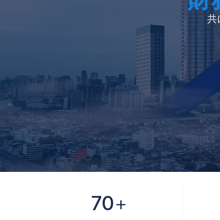
共
70
+