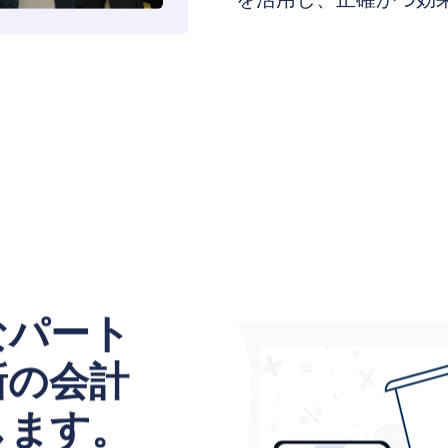
なパート
新の会計
します。