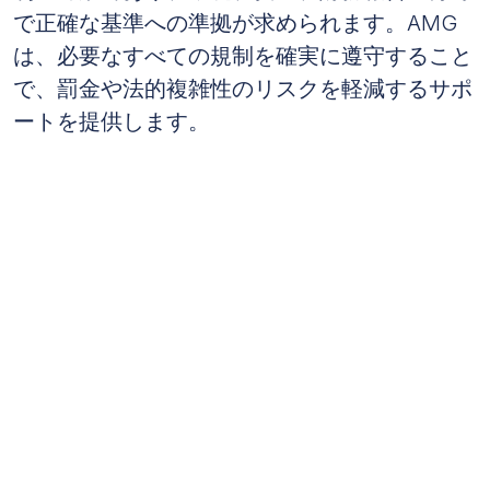
で正確な基準への準拠が求められます。AMG
は、必要なすべての規制を確実に遵守すること
で、罰金や法的複雑性のリスクを軽減するサポ
ートを提供します。
厳格な規制基準の遵守により、罰金リスクを30％軽減しま
す。
キャッシュフロー管理が運営の継続性を
確保
キャッシュフロー管理は、エネルギーおよび公
共サービス業界で不可欠です。プロジェクトの